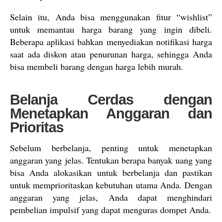
Selain itu, Anda bisa menggunakan fitur “wishlist”
untuk memantau harga barang yang ingin dibeli.
Beberapa aplikasi bahkan menyediakan notifikasi harga
saat ada diskon atau penurunan harga, sehingga Anda
bisa membeli barang dengan harga lebih murah.
Belanja Cerdas dengan
Menetapkan Anggaran dan
Prioritas
Sebelum berbelanja, penting untuk menetapkan
anggaran yang jelas. Tentukan berapa banyak uang yang
bisa Anda alokasikan untuk berbelanja dan pastikan
untuk memprioritaskan kebutuhan utama Anda. Dengan
anggaran yang jelas, Anda dapat menghindari
pembelian impulsif yang dapat menguras dompet Anda.