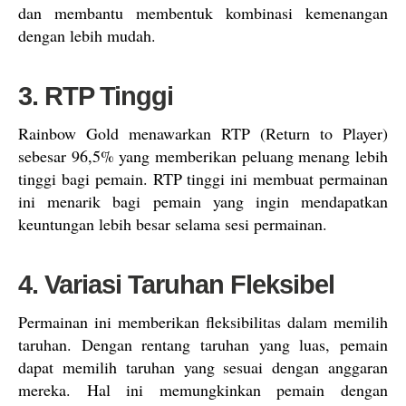
dan membantu membentuk kombinasi kemenangan
dengan lebih mudah.
3. RTP Tinggi
Rainbow Gold menawarkan RTP (Return to Player)
sebesar 96,5% yang memberikan peluang menang lebih
tinggi bagi pemain. RTP tinggi ini membuat permainan
ini menarik bagi pemain yang ingin mendapatkan
keuntungan lebih besar selama sesi permainan.
4. Variasi Taruhan Fleksibel
Permainan ini memberikan fleksibilitas dalam memilih
taruhan. Dengan rentang taruhan yang luas, pemain
dapat memilih taruhan yang sesuai dengan anggaran
mereka. Hal ini memungkinkan pemain dengan