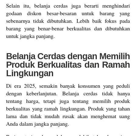
Selain itu, belanja cerdas juga berarti menghindari
godaan diskon besar-besaran untuk barang yang
sebenarnya tidak dibutuhkan. Lebih baik fokus pada
barang yang benar-benar berkualitas dan dibutuhkan
untuk jangka panjang.
Belanja Cerdas dengan Memilih
Produk Berkualitas dan Ramah
Lingkungan
Di era 2025, semakin banyak konsumen yang peduli
dengan keberlanjutan. Belanja cerdas tidak hanya
tentang harga, tetapi juga tentang memilih produk
berkualitas yang ramah lingkungan. Produk yang tahan
lama dan tidak mudah rusak akan menghemat uang
Anda dalam jangka panjang.