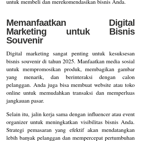
untuk membeli dan merekomendasikan bisnis Anda.
Memanfaatkan Digital
Marketing untuk Bisnis
Souvenir
Digital marketing sangat penting untuk kesuksesan
bisnis souvenir di tahun 2025. Manfaatkan media sosial
untuk mempromosikan produk, membagikan gambar
yang menarik, dan berinteraksi dengan calon
pelanggan. Anda juga bisa membuat website atau toko
online untuk memudahkan transaksi dan memperluas
jangkauan pasar.
Selain itu, jalin kerja sama dengan influencer atau event
organizer untuk meningkatkan visibilitas bisnis Anda.
Strategi pemasaran yang efektif akan mendatangkan
lebih banyak pelanggan dan mempercepat pertumbuhan