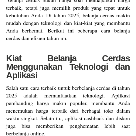
Belanja cerdas bukan hanya soal mendapatkan harga
terbaik, tetapi juga memilih produk yang tepat untuk
kebutuhan Anda. Di tahun 2025, belanja cerdas makin
mudah dengan teknologi dan kiat-kiat yang membantu
Anda berhemat. Berikut ini beberapa cara belanja
cerdas dan efisien tahun ini.
Kiat Belanja Cerdas
Menggunakan Teknologi dan
Aplikasi
Salah satu cara terbaik untuk berbelanja cerdas di tahun
2025 adalah memanfaatkan teknologi. Aplikasi
pembanding harga makin populer, membantu Anda
menemukan harga terbaik dari berbagai toko dalam
waktu singkat. Selain itu, aplikasi cashback dan diskon
juga bisa memberikan penghematan lebih saat
berbelanja online.