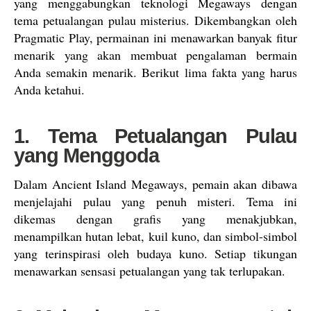
yang menggabungkan teknologi Megaways dengan
tema petualangan pulau misterius. Dikembangkan oleh
Pragmatic Play, permainan ini menawarkan banyak fitur
menarik yang akan membuat pengalaman bermain
Anda semakin menarik. Berikut lima fakta yang harus
Anda ketahui.
1. Tema Petualangan Pulau
yang Menggoda
Dalam Ancient Island Megaways, pemain akan dibawa
menjelajahi pulau yang penuh misteri. Tema ini
dikemas dengan grafis yang menakjubkan,
menampilkan hutan lebat, kuil kuno, dan simbol-simbol
yang terinspirasi oleh budaya kuno. Setiap tikungan
menawarkan sensasi petualangan yang tak terlupakan.