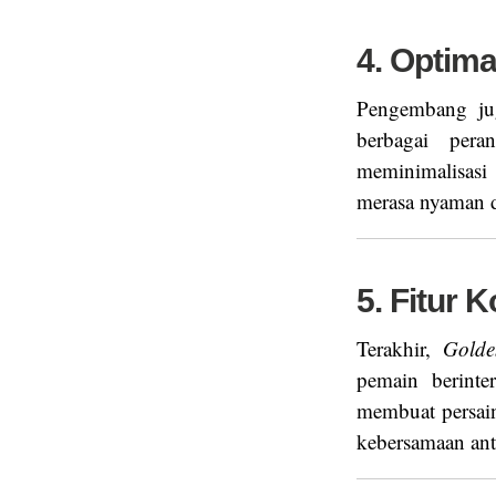
4. Optim
Pengembang ju
berbagai pera
meminimalisasi
merasa nyaman d
5. Fitur 
Terakhir,
Gold
pemain berinte
membuat persain
kebersamaan ant