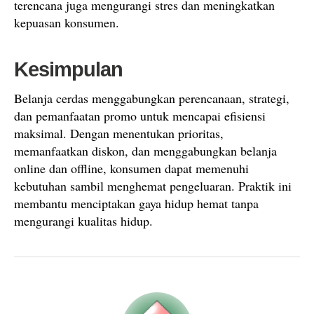
terencana juga mengurangi stres dan meningkatkan
kepuasan konsumen.
Kesimpulan
Belanja cerdas menggabungkan perencanaan, strategi,
dan pemanfaatan promo untuk mencapai efisiensi
maksimal. Dengan menentukan prioritas,
memanfaatkan diskon, dan menggabungkan belanja
online dan offline, konsumen dapat memenuhi
kebutuhan sambil menghemat pengeluaran. Praktik ini
membantu menciptakan gaya hidup hemat tanpa
mengurangi kualitas hidup.