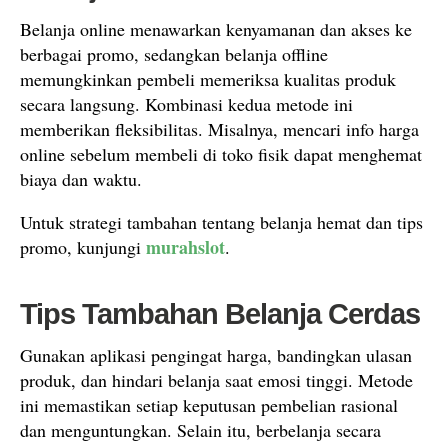
Belanja online menawarkan kenyamanan dan akses ke
berbagai promo, sedangkan belanja offline
memungkinkan pembeli memeriksa kualitas produk
secara langsung. Kombinasi kedua metode ini
memberikan fleksibilitas. Misalnya, mencari info harga
online sebelum membeli di toko fisik dapat menghemat
biaya dan waktu.
Untuk strategi tambahan tentang belanja hemat dan tips
murahslot
promo, kunjungi
.
Tips Tambahan Belanja Cerdas
Gunakan aplikasi pengingat harga, bandingkan ulasan
produk, dan hindari belanja saat emosi tinggi. Metode
ini memastikan setiap keputusan pembelian rasional
dan menguntungkan. Selain itu, berbelanja secara