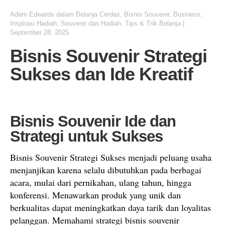
Adam Edwards
dalam
Belanja Cerdas
,
Bisnis Souvenir
,
Business
,
Inspirasi Hadiah
,
Souvenir dan Hadiah
,
Tips & Trik Belanja
|
September 28, 2025
Bisnis Souvenir Strategi
Sukses dan Ide Kreatif
Bisnis Souvenir Ide dan
Strategi untuk Sukses
Bisnis Souvenir Strategi Sukses menjadi peluang usaha
menjanjikan karena selalu dibutuhkan pada berbagai
acara, mulai dari pernikahan, ulang tahun, hingga
konferensi. Menawarkan produk yang unik dan
berkualitas dapat meningkatkan daya tarik dan loyalitas
pelanggan. Memahami strategi bisnis souvenir