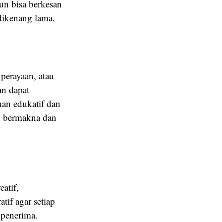
pun bisa berkesan
 dikenang lama.
 perayaan, atau
an dapat
an edukatif dan
h bermakna dan
atif,
tif agar setiap
penerima.