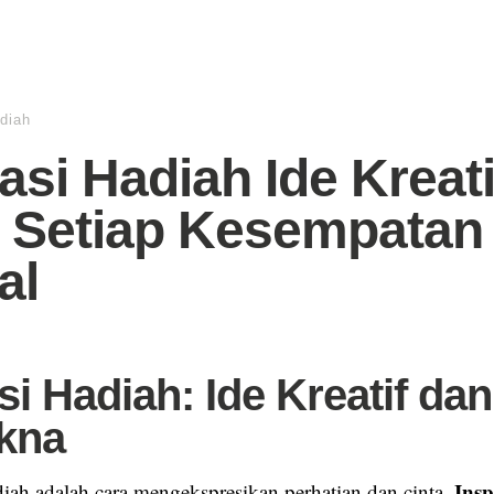
adiah
rasi Hadiah Ide Kreati
 Setiap Kesempatan
al
si Hadiah: Ide Kreatif dan
kna
Insp
ah adalah cara mengekspresikan perhatian dan cinta.