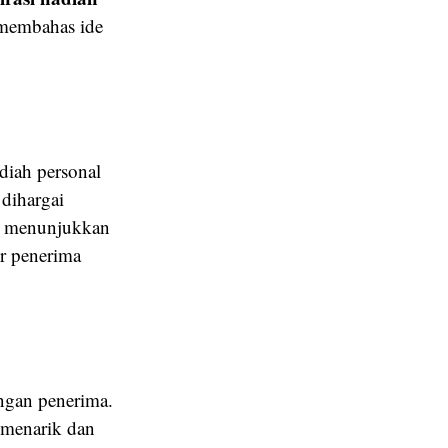
i membahas ide
adiah personal
 dihargai
i, menunjukkan
er penerima
ngan penerima.
 menarik dan