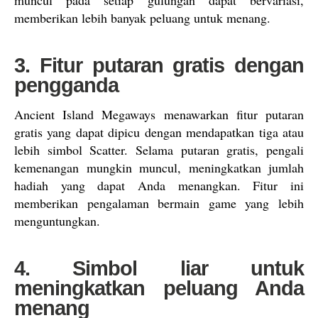
muncul pada setiap gulungan dapat bervariasi,
memberikan lebih banyak peluang untuk menang.
3. Fitur putaran gratis dengan
pengganda
Ancient Island Megaways menawarkan fitur putaran
gratis yang dapat dipicu dengan mendapatkan tiga atau
lebih simbol Scatter. Selama putaran gratis, pengali
kemenangan mungkin muncul, meningkatkan jumlah
hadiah yang dapat Anda menangkan. Fitur ini
memberikan pengalaman bermain game yang lebih
menguntungkan.
4. Simbol liar untuk
meningkatkan peluang Anda
menang