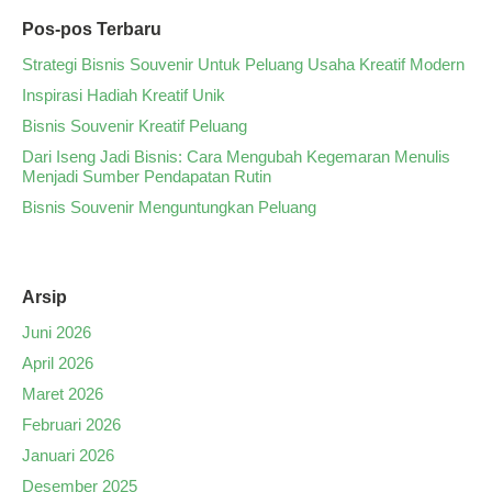
Pos-pos Terbaru
Strategi Bisnis Souvenir Untuk Peluang Usaha Kreatif Modern
Inspirasi Hadiah Kreatif Unik
Bisnis Souvenir Kreatif Peluang
Dari Iseng Jadi Bisnis: Cara Mengubah Kegemaran Menulis
Menjadi Sumber Pendapatan Rutin
Bisnis Souvenir Menguntungkan Peluang
Arsip
Juni 2026
April 2026
Maret 2026
Februari 2026
Januari 2026
Desember 2025