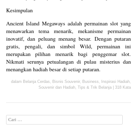
Kesimpulan
Ancient Island Megaways adalah permainan slot yang
menawarkan tema menarik, mekanisme permainan
inovatif, dan peluang menang besar. Dengan putaran
gratis, pengali, dan simbol Wild, permainan ini
merupakan pilihan menarik bagi penggemar slot.
Nikmati serunya petualangan di pulau misterius dan
menangkan hadiah besar di setiap putaran.
dalam
Belanja Cerdas
,
Bisnis Souvenir
,
Business
,
Inspirasi Hadiah
,
Souvenir dan Hadiah
,
Tips & Trik Belanja
|
318 Kata