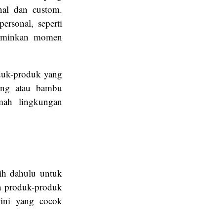
nal dan custom.
rsonal, seperti
erminkan momen
oduk-produk yang
lang atau bambu
mah lingkungan
bih dahulu untuk
a produk-produk
mini yang cocok