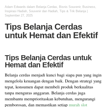
Adam Edwards
dalam
Belanja Cerdas
,
Bisnis Souvenir
,
Business
,
Inspirasi Hadiah
,
Souvenir dan Hadiah
,
Tips & Trik Belanja
|
September 27, 2025
Tips Belanja Cerdas
untuk Hemat dan Efektif
Tips Belanja Cerdas untuk
Hemat dan Efektif
Belanja cerdas menjadi kunci bagi siapa pun yang ingin
mengelola keuangan dengan baik. Dengan strategi yang
tepat, konsumen dapat membeli produk berkualitas
tanpa menguras anggaran. Belanja cerdas juga
membantu memprioritaskan kebutuhan, mengurangi
pemborosan, dan memastikan setiap
murah slot